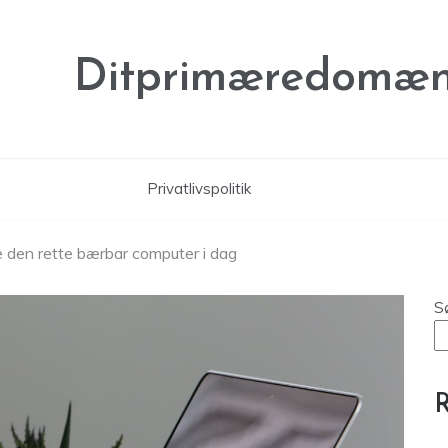
Ditprimæredomæn
Privatlivspolitik
e den rette bærbar computer i dag
S
R