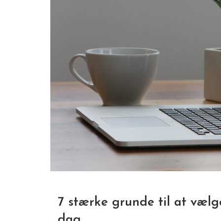
7 stærke grunde til at væl
dag