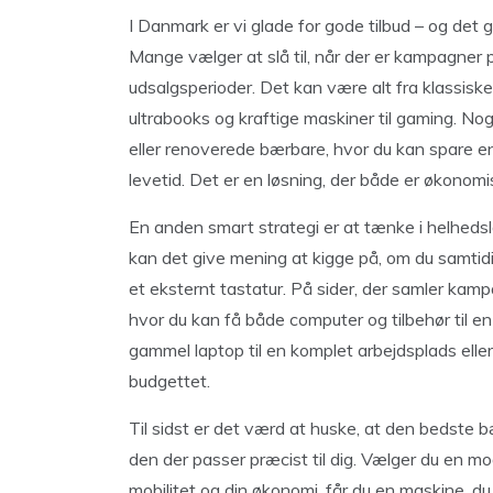
I Danmark er vi glade for gode tilbud – og det 
Mange vælger at slå til, når der er kampagner 
udsalgsperioder. Det kan være alt fra klassiske
ultrabooks og kraftige maskiner til gaming. N
eller renoverede bærbare, hvor du kan spare en 
levetid. Det er en løsning, der både er økonomi
En anden smart strategi er at tænke i helhedsl
kan det give mening at kigge på, om du samtidi
et eksternt tastatur. På sider, der samler kamp
hvor du kan få både computer og tilbehør til e
gammel laptop til en komplet arbejdsplads ell
budgettet.
Til sidst er det værd at huske, at den bedste
den der passer præcist til dig. Vælger du en mo
mobilitet og din økonomi, får du en maskine, du