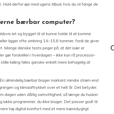
Hold derfor øje med ugens tilbud, hvis du vil fange de
erne bærbar computer?
ldsvis let og bygget til at kunne holde til at komme
ler ligger ofte omkring 14–15,6 tommer, fordi de giver
t. Mange danske tests peger på, at det især er
C
der gør forskellen i hverdagen – ikke kun rå processor-
 stille køling føles ganske enkelt mere behagelig at
e. En almindelig bærbar bruger markant mindre strøm end
ningen og klimaaftrykket over et helt år. Det betyder,
om dagen uden dårlig samvittighed, så længe du husker
g lukke programmer, du ikke bruger. Det passer godt til
nere høj digital komfort med et mere bæredygtigt