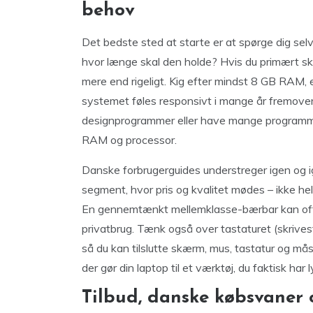
behov
Det bedste sted at starte er at spørge dig se
hvor længe skal den holde? Hvis du primært sk
mere end rigeligt. Kig efter mindst 8 GB RAM,
systemet føles responsivt i mange år fremover.
designprogrammer eller have mange programme
RAM og processor.
Danske forbrugerguides understreger igen og ig
segment, hvor pris og kvalitet mødes – ikke hel
En gennemtænkt mellemklasse-bærbar kan ofte l
privatbrug. Tænk også over tastaturet (skrivest
så du kan tilslutte skærm, mus, tastatur og må
der gør din laptop til et værktøj, du faktisk har l
Tilbud, danske købsvaner