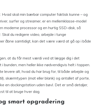
lv: Hvad skal min bærbar computer faktisk kunne – og
river, surfer og streamer, er en mellemklasse-model
 en moderne processor og en hurtig SSD-disk, så
 Skal du redigere video, arbejde i tunge
r åbne samtidigt, kan det være værd at gå op i både
en, at du får mest værdi ved at lægge dig i det
t i bunden, men heller ikke nødvendigvis helt i toppen.
evere alt, hvad du har brug for, til både arbejde og
il), skærmtypen (mat eller blank) og antallet af porte,
ske en dockingstation uden bøvl. Det er små detaljer,
yst til at bruge hver dag.
 og smart opgradering