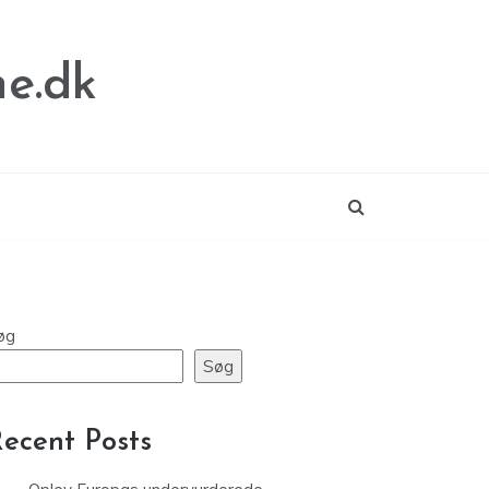
e.dk
øg
Søg
ecent Posts