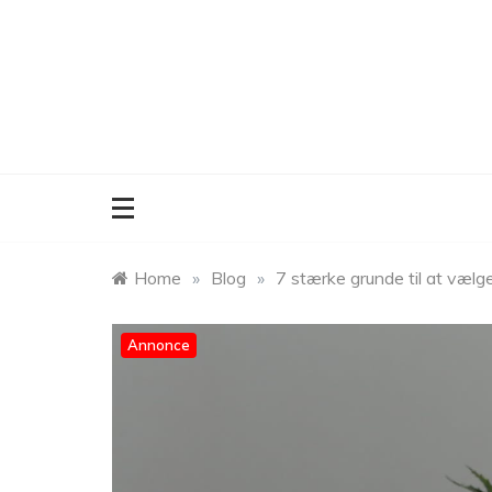
Skip
to
content
Home
»
Blog
»
7 stærke grunde til at vælg
Annonce