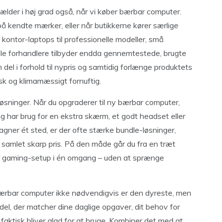
gælder i høj grad også, når vi køber bærbar computer.
på kendte mærker, eller når butikkerne kører særlige
 kontor-laptops til professionelle modeller, små
ogle forhandlere tilbyder endda gennemtestede, brugte
del i forhold til nypris og samtidig forlænge produktets
sk og klimamæssigt fornuftig.
øsninger. Når du opgraderer til ny bærbar computer,
g har brug for en ekstra skærm, et godt headset eller
agner ét sted, er der ofte stærke bundle-løsninger,
n samlet skarp pris. På den måde går du fra en træt
er gaming-setup i én omgang – uden at sprænge
 bærbar computer ikke nødvendigvis er den dyreste, men
del, der matcher dine daglige opgaver, dit behov for
 faktisk bliver glad for at bruge. Kombiner det med at