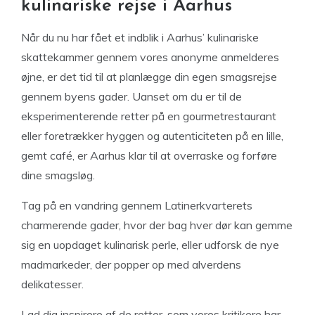
kulinariske rejse i Aarhus
Når du nu har fået et indblik i Aarhus’ kulinariske
skattekammer gennem vores anonyme anmelderes
øjne, er det tid til at planlægge din egen smagsrejse
gennem byens gader. Uanset om du er til de
eksperimenterende retter på en gourmetrestaurant
eller foretrækker hyggen og autenticiteten på en lille,
gemt café, er Aarhus klar til at overraske og forføre
dine smagsløg.
Tag på en vandring gennem Latinerkvarterets
charmerende gader, hvor der bag hver dør kan gemme
sig en uopdaget kulinarisk perle, eller udforsk de nye
madmarkeder, der popper op med alverdens
delikatesser.
Lad dig inspirere af de retter, som vores kritikere har