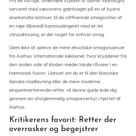
Fra de saftige, smørmøre stykker af dansk frilandsgris
serveret med sæsonens grøntsager på en af byens
anerkendte bistroer, til de raffinerede smagsnoter af
en nøje tilberedt kammuslingeret med en let
citrusdressing, er der noget for enhver smag.
Glem ikke at opleve de mere eksotiske smagsnuancer
fra Aarhus’ internationale køkkener, hvor krydderier fra
den anden side af kloden møder lokale råvarer i en
harmonisk fusion. Uanset om du er til den klassiske
danske madlavning eller de mere moderne,
eksperimenterende retter, vil denne guide lede dig
gennem en uforglemmelig smagseventyr i hjertet af
Aarhus.
Kritikerens favorit: Retter der
overrasker og begejstrer