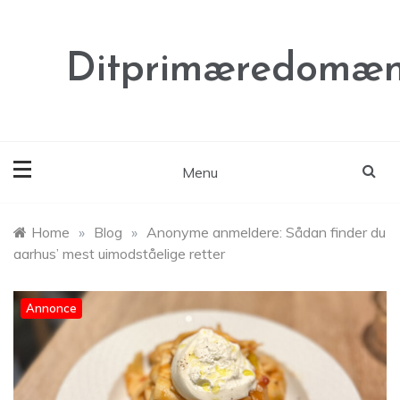
Skip
to
content
Ditprimæredomæn
Menu
Home
»
Blog
»
Anonyme anmeldere: Sådan finder du
aarhus’ mest uimodståelige retter
Annonce