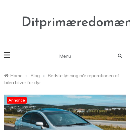
Skip
to
content
Ditprimæredomæn
Menu
Home
»
Blog
»
Bedste løsning når reparationen af
bilen bliver for dyr
Annonce