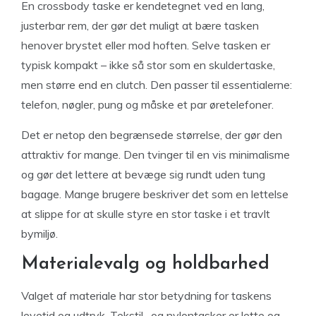
En crossbody taske er kendetegnet ved en lang,
justerbar rem, der gør det muligt at bære tasken
henover brystet eller mod hoften. Selve tasken er
typisk kompakt – ikke så stor som en skuldertaske,
men større end en clutch. Den passer til essentialerne:
telefon, nøgler, pung og måske et par øretelefoner.
Det er netop den begrænsede størrelse, der gør den
attraktiv for mange. Den tvinger til en vis minimalisme
og gør det lettere at bevæge sig rundt uden tung
bagage. Mange brugere beskriver det som en lettelse
at slippe for at skulle styre en stor taske i et travlt
bymiljø.
Materialevalg og holdbarhed
Valget af materiale har stor betydning for taskens
levetid og udtryk. Tekstil- og nylontasker er lette og