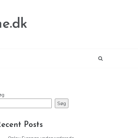
e.dk
øg
Søg
ecent Posts