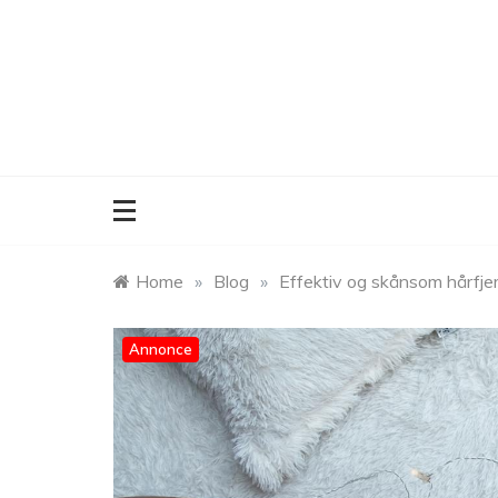
Skip
to
content
Home
»
Blog
»
Effektiv og skånsom hårfjer
Annonce