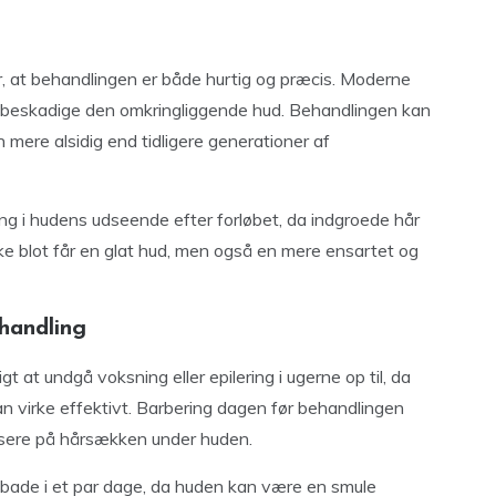
er, at behandlingen er både hurtig og præcis. Moderne
t beskadige den omkringliggende hud. Behandlingen kan
n mere alsidig end tidligere generationer af
g i hudens udseende efter forløbet, da indgroede hår
ke blot får en glat hud, men også en mere ensartet og
handling
igt at undgå voksning eller epilering i ugerne op til, da
an virke effektivt. Barbering dagen før behandlingen
usere på hårsækken under huden.
 bade i et par dage, da huden kan være en smule