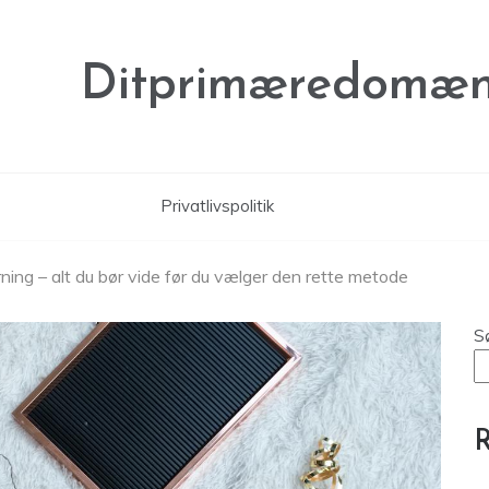
Ditprimæredomæn
Privatlivspolitik
ning – alt du bør vide før du vælger den rette metode
S
R