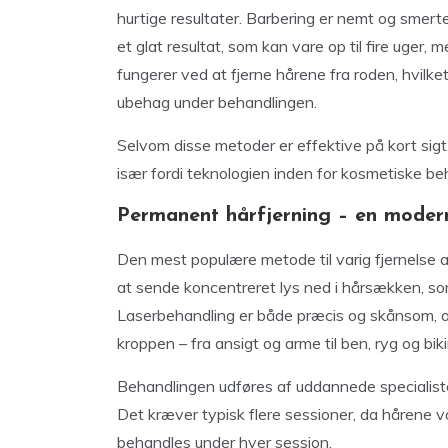
hurtige resultater. Barbering er nemt og smerte
et glat resultat, som kan vare op til fire uger,
fungerer ved at fjerne hårene fra roden, hvilk
ubehag under behandlingen.
Selvom disse metoder er effektive på kort sigt
især fordi teknologien inden for kosmetiske be
Permanent hårfjerning – en moder
Den mest populære metode til varig fjernelse a
at sende koncentreret lys ned i hårsækken, s
Laserbehandling er både præcis og skånsom, o
kroppen – fra ansigt og arme til ben, ryg og bikin
Behandlingen udføres af uddannede specialister
Det kræver typisk flere sessioner, da hårene v
behandles under hver session.