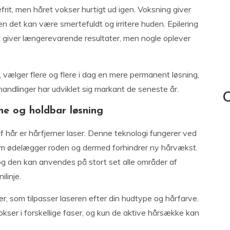
frit, men håret vokser hurtigt ud igen. Voksning giver
 men det kan være smertefuldt og irritere huden. Epilering
et giver længerevarende resultater, men nogle oplever
, vælger flere og flere i dag en mere permanent løsning,
handlinger har udviklet sig markant de seneste år.
C
ne og holdbar løsning
f hår er hårfjerner laser. Denne teknologi fungerer ved
om ødelægger roden og dermed forhindrer ny hårvækst.
g den kan anvendes på stort set alle områder af
ilinje.
, som tilpasser laseren efter din hudtype og hårfarve.
okser i forskellige faser, og kun de aktive hårsække kan