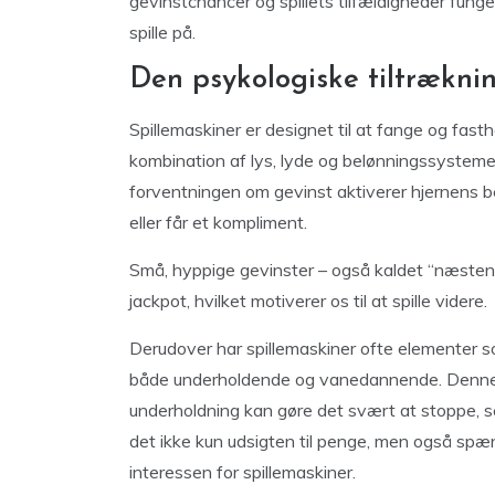
gevinstchancer og spillets tilfældigheder funger
spille på.
Den psykologiske tiltrækni
Spillemaskiner er designet til at fange og f
kombination af lys, lyde og belønningssystemer.
forventningen om gevinst aktiverer hjernens b
eller får et kompliment.
Små, hyppige gevinster – også kaldet “næsten-ge
jackpot, hvilket motiverer os til at spille videre.
Derudover har spillemaskiner ofte elementer som
både underholdende og vanedannende. Denne k
underholdning kan gøre det svært at stoppe, se
det ikke kun udsigten til penge, men også spæ
interessen for spillemaskiner.