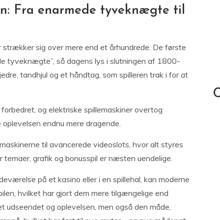
n: Fra enarmede tyveknægte til
er strækker sig over mere end et århundrede. De første
e tyveknægte”, så dagens lys i slutningen af 1800-
edre, tandhjul og et håndtag, som spilleren trak i for at
C
orbedret, og elektriske spillemaskiner overtog
de oplevelsen endnu mere dragende.
lemaskinerne til avancerede videoslots, hvor alt styres
 temaer, grafik og bonusspil er næsten uendelige.
værelse på et kasino eller i en spillehal, kan moderne
bilen, hvilket har gjort dem mere tilgængelige end
ret udseendet og oplevelsen, men også den måde,