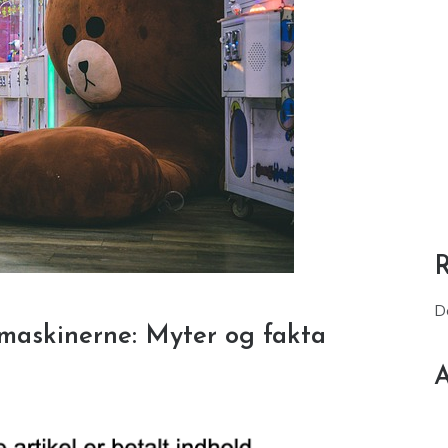
D
emaskinerne: Myter og fakta
A