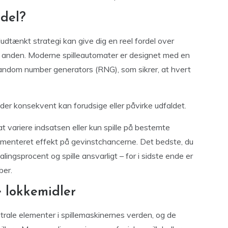
rdel?
udtænkt strategi kan give dig en reel fordel over
n anden. Moderne spilleautomater er designet med en
random number generators (RNG), som sikrer, at hvert
 der konsekvent kan forudsige eller påvirke udfaldet.
t variere indsatsen eller kun spille på bestemte
umenteret effekt på gevinstchancerne. Det bedste, du
lingsprocent og spille ansvarligt – for i sidste ende er
ber.
e lokkemidler
trale elementer i spillemaskinernes verden, og de