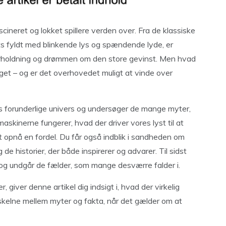
cineret og lokket spillere verden over. Fra de klassiske
s fyldt med blinkende lys og spændende lyde, er
erholdning og drømmen om den store gevinst. Men hvad
taget – og er det overhovedet muligt at vinde over
nes forunderlige univers og undersøger de mange myter,
skinerne fungerer, hvad der driver vores lyst til at
l at opnå en fordel. Du får også indblik i sandheden om
de historier, der både inspirerer og advarer. Til sidst
igt og undgår de fælder, som mange desværre falder i.
 giver denne artikel dig indsigt i, hvad der virkelig
skelne mellem myter og fakta, når det gælder om at