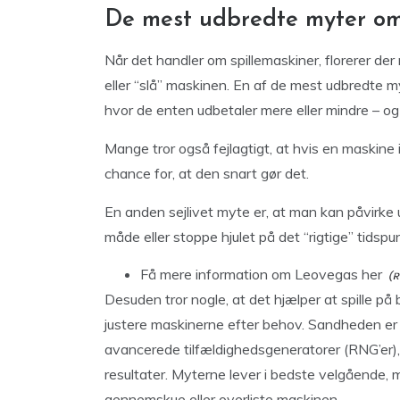
De mest udbredte myter om
Når det handler om spillemaskiner, florerer de
eller “slå” maskinen. En af de mest udbredte m
hvor de enten udbetaler mere eller mindre – og
Mange tror også fejlagtigt, at hvis en maskine ik
chance for, at den snart gør det.
En anden sejlivet myte er, at man kan påvirke
måde eller stoppe hjulet på det “rigtige” tidspu
Få mere information
om Leovegas her
Desuden tror nogle, at det hjælper at spille på
justere maskinerne efter behov. Sandheden er 
avancerede tilfældighedsgeneratorer (RNG’er), d
resultater. Myterne lever i bedste velgående,
gennemskue eller overliste maskinen.