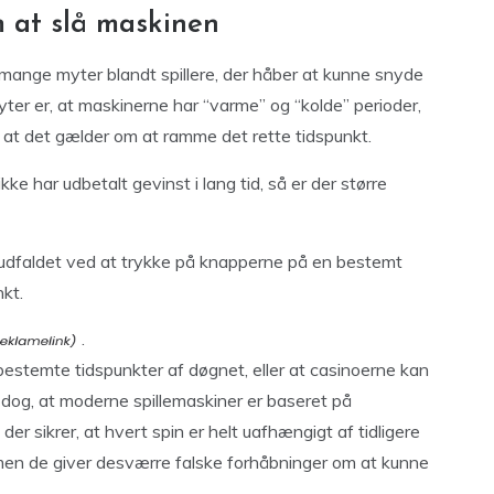
 at slå maskinen
r mange myter blandt spillere, der håber at kunne snyde
yter er, at maskinerne har “varme” og “kolde” perioder,
 at det gælder om at ramme det rette tidspunkt.
ke har udbetalt gevinst i lang tid, så er der større
 udfaldet ved at trykke på knapperne på en bestemt
nkt.
.
 bestemte tidspunkter af døgnet, eller at casinoerne kan
dog, at moderne spillemaskiner er baseret på
er sikrer, at hvert spin er helt uafhængigt af tidligere
 men de giver desværre falske forhåbninger om at kunne