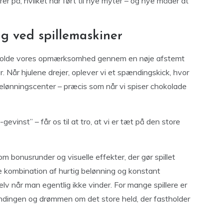
er på, hvilket har ført til nye myter – og nye måder at
ng ved spillemaskiner
astholde vores opmærksomhed gennem en nøje afstemt
 Når hjulene drejer, oplever vi et spændingskick, hvor
elønningscenter – præcis som når vi spiser chokolade
vinst” – får os til at tro, at vi er tæt på den store
 bonusrunder og visuelle effekter, der gør spillet
ombination af hurtig belønning og konstant
lv når man egentlig ikke vinder. For mange spillere er
ndingen og drømmen om det store held, der fastholder