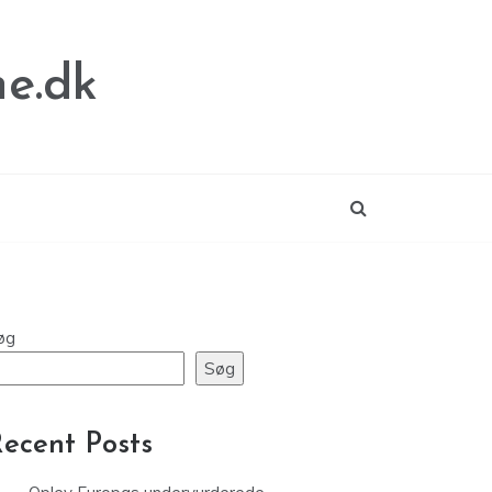
e.dk
øg
Søg
ecent Posts