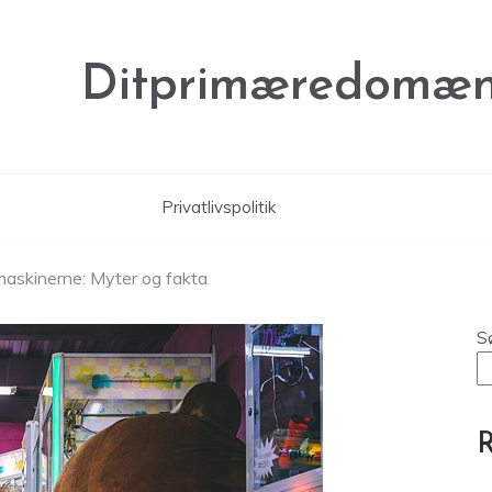
Ditprimæredomæn
Privatlivspolitik
maskinerne: Myter og fakta
S
R