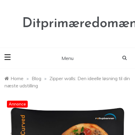
Skip
to
content
Ditprimæredomæn
Menu
Home
»
Blog
»
Zipper walls: Den ideelle løsning til din
næste udstilling
Annonce